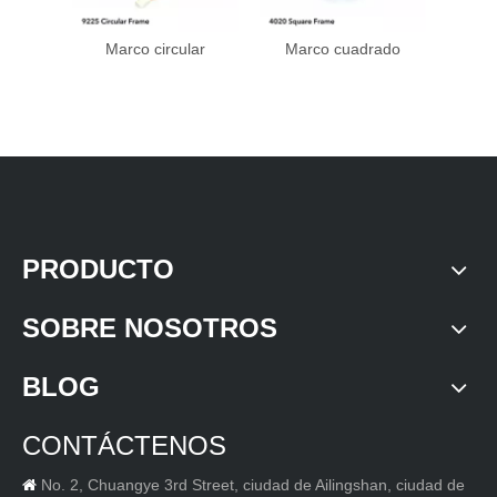
Marco circular
Marco cuadrado
Mar
PRODUCTO
SOBRE NOSOTROS
BLOG
CONTÁCTENOS
No. 2, Chuangye 3rd Street, ciudad de Ailingshan, ciudad de
