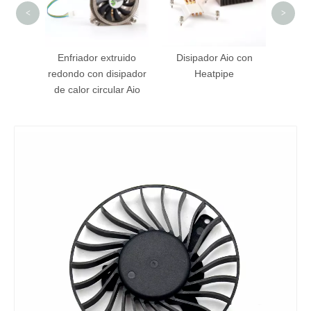
<
>
lor AIO
Enfriador extruido
Disipador Aio con
dora
redondo con disipador
Heatpipe
de calor circular Aio